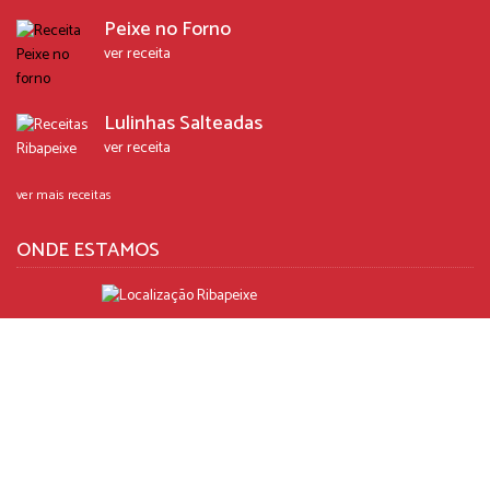
Peixe no Forno
ver receita
Lulinhas Salteadas
ver receita
ver mais receitas
ONDE ESTAMOS
R. António Sérgio, N. 4
São Pedro 2005-466 Santarém
T.: +351 243 351 562
Chamada para a rede fixa nacional
E.:
ribapeixe@ribapeixe.pt