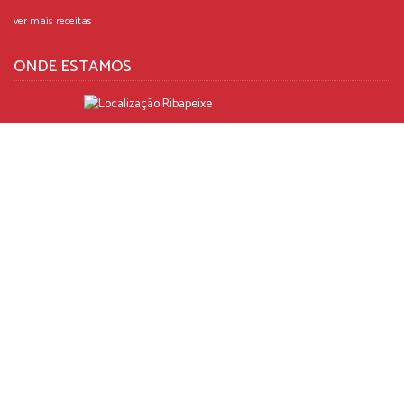
ver mais receitas
ONDE ESTAMOS
R. António Sérgio, N. 4
São Pedro 2005-466 Santarém
T.: +351 243 351 562
Chamada para a rede fixa nacional
E.:
ribapeixe@ribapeixe.pt
SIGA-NOS NO FACEBOOK