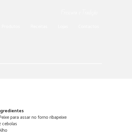
Frescura e Tradição
Produtos
Receitas
Lojas
Contactos
ngredientes
Peixe para assar no forno ribapeixe
2 cebolas
Alho