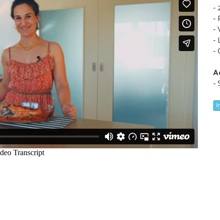
-
-
- 
- 
- 
A
- 
I