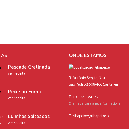
TAS
ONDE ESTAMOS
Pescada Gratinada
ver receita
R. António Sérgio, N. 4
São Pedro 2005-466 Santarém
Peixe no Forno
T.: +351 243 351 562
ver receita
Chamada para a rede fixa nacional
Lulinhas Salteadas
E.:
ribapeixe@ribapeixe.pt
ver receita