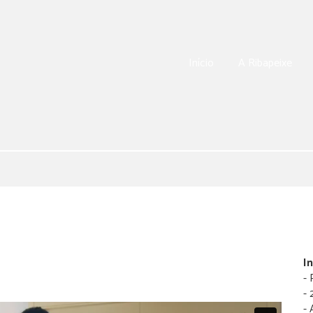
Início
A Ribapeixe
I
- 
- 
- 