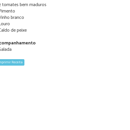
 2 tomates bem maduros
 Pimento
Vinho branco
Louro
Caldo de peixe
companhamento
Salada
mprimir Receita