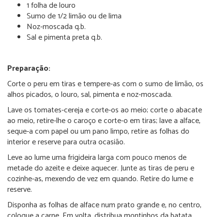
1 folha de louro
Sumo de 1/2 limão ou de lima
Noz-moscada q.b.
Sal e pimenta preta q.b.
Preparação:
Corte o peru em tiras e tempere-as com o sumo de limão, os
alhos picados, o louro, sal, pimenta e noz-moscada.
Lave os tomates-cereja e corte-os ao meio; corte o abacate
ao meio, retire-lhe o caroço e corte-o em tiras; lave a alface,
seque-a com papel ou um pano limpo, retire as folhas do
interior e reserve para outra ocasião.
Leve ao lume uma frigideira larga com pouco menos de
metade do azeite e deixe aquecer. Junte as tiras de peru e
cozinhe-as, mexendo de vez em quando. Retire do lume e
reserve.
Disponha as folhas de alface num prato grande e, no centro,
coloque a carne. Em volta, distribua montinhos da batata