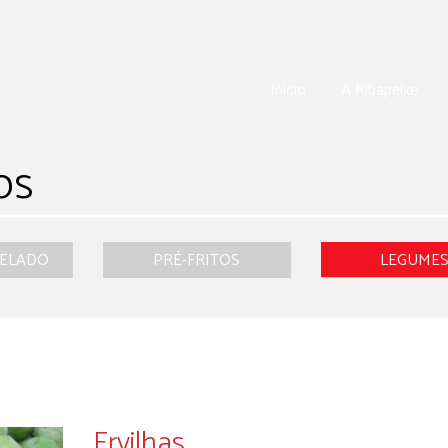
Início
A Ribapeixe
os
GELADO
PRÉ-FRITOS
LEGUME
Ervilhas