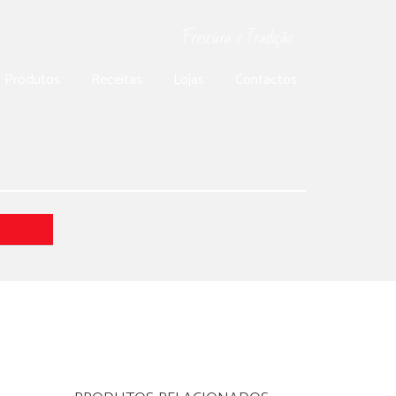
Frescura e Tradição
Produtos
Receitas
Lojas
Contactos
S