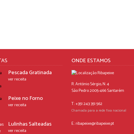
TAS
ONDE ESTAMOS
Pescada Gratinada
ver receita
R. António Sérgio, N. 4
São Pedro 2005-466 Santarém
Peixe no Forno
T.: +351 243 351 562
ver receita
Chamada para a rede fixa nacional
Lulinhas Salteadas
E.:
ribapeixe@ribapeixe.pt
ver receita