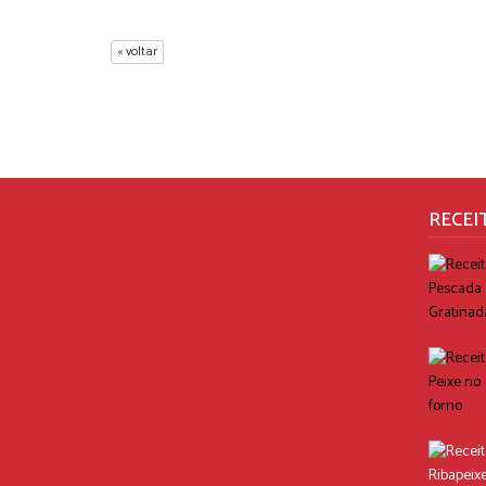
« voltar
RECEI