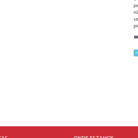
pe
nã
s
pi
I