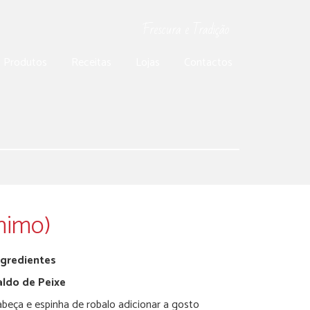
Frescura e Tradição
Produtos
Receitas
Lojas
Contactos
nimo)
ngredientes
aldo de Peixe
beça e espinha de robalo adicionar a gosto