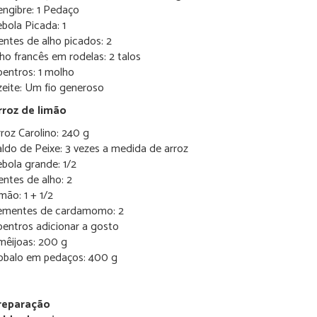
ngibre: 1 Pedaço
bola Picada: 1
ntes de alho picados: 2
ho francês em rodelas: 2 talos
entros: 1 molho
zeite: Um fio generoso
rroz de limão
roz Carolino: 240 g
ldo de Peixe: 3 vezes a medida de arroz
bola grande: 1/2
ntes de alho: 2
mão: 1 + 1/2
ementes de cardamomo: 2
entros adicionar a gosto
mêijoas: 200 g
obalo em pedaços: 400 g
reparação