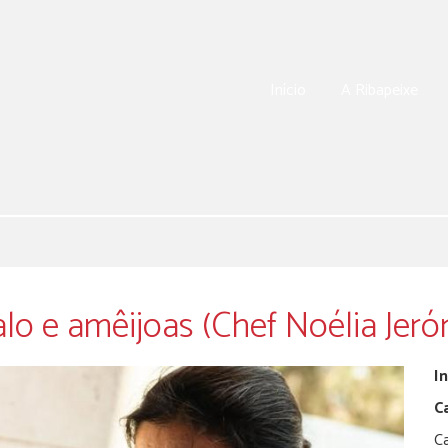
Início
A Ribapeixe
lo e amêijoas (Chef Noélia Jeró
I
C
Ca