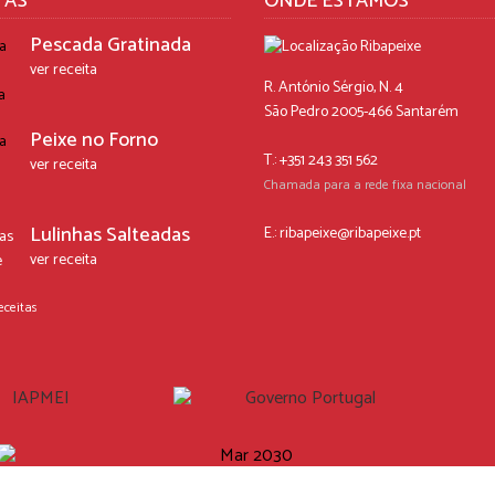
TAS
ONDE ESTAMOS
Pescada Gratinada
ver receita
R. António Sérgio, N. 4
São Pedro 2005-466 Santarém
Peixe no Forno
T.: +351 243 351 562
ver receita
Chamada para a rede fixa nacional
Lulinhas Salteadas
E.:
ribapeixe@ribapeixe.pt
ver receita
eceitas