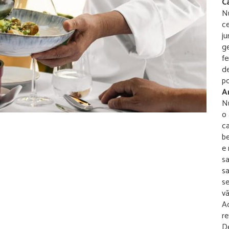
C
Nu
ce
ju
g
fe
d
p
A
N
o
ca
be
e 
sa
sa
s
vã
Ad
re
De