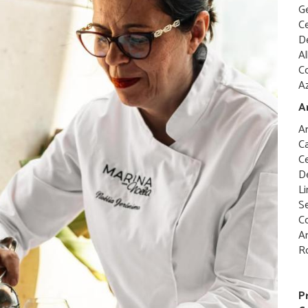
Ge
Ce
De
Al
Co
A
A
Ar
Ca
Ce
De
Li
S
Co
A
R
P