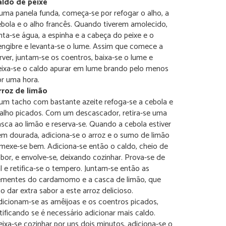
aldo
de peixe
ma panela funda, começa-se por refogar o alho, a
bola e o alho francês. Quando tiverem amolecido,
nta-se água, a espinha e a cabeça do peixe e o
engibre e levanta-se o lume. Assim que comece a
rver, juntam-se os coentros, baixa-se o lume e
eixa-se o caldo apurar em lume brando pelo menos
or uma hora.
rroz de limão
um tacho com bastante azeite refoga-se a cebola e
 alho picados. Com um descascador, retira-se uma
sca ao limão e reserva-se. Quando a cebola estiver
m dourada, adiciona-se o arroz e o sumo de limão
mexe-se bem. Adiciona-se então o caldo, cheio de
bor, e envolve-se, deixando cozinhar. Prova-se de
l e retifica-se o tempero. Juntam-se então as
ementes do cardamomo e a casca de limão, que
o dar extra sabor a este arroz delicioso.
icionam-se as amêijoas e os coentros picados,
tificando se é necessário adicionar mais caldo.
ixa-se cozinhar por uns dois minutos, adiciona-se o