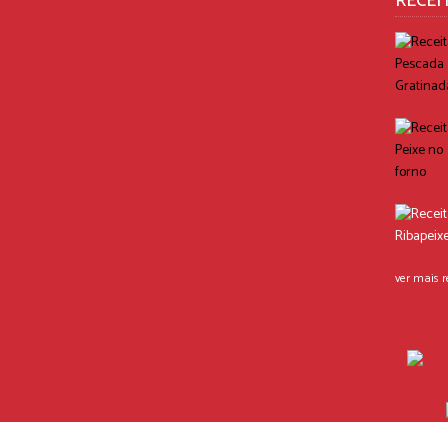
RECEI
ver mais r